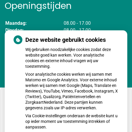
Openingstijden
Maandag:
08.00 - 17.00
Dinsdag:
08.00 - 17.00
Woensdag:
08.00 - 17.00
Deze website gebruikt cookies
Donderdag:
08.00 - 17.00
Wij gebruiken noodzakelijke cookies zodat deze
Vrijdag:
08.00 - 17.00
website goed kan werken. Voor analytische
cookies en externe inhoud vragen wij uw
toestemming.
Voor analytische cookies werken wij samen met
Matomo en Google Analytics. Voor externe inhoud
werken wij samen met Google (Maps, Translate en
Reviews), YouTube, Vimeo, Facebook, Instagram, X
(Twitter), Qualizorg, Patiëntenvertellen en
ZorgkaartNederland. Deze partijen kunnen
gegevens zoals uw IP-adres verwerken.
U heeft geen toestemming gegeven voor
Via Cookie-instellingen onderaan de website kunt u
externe inhoud
die nodig is om dit te zien.
op ieder moment uw toestemming intrekken of
aanpassen.
Cookie-instellingen wijzigen