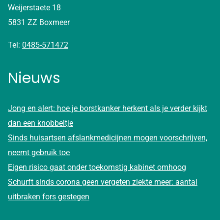
Weijerstaete 18
5831 ZZ Boxmeer
Tel:
0485-571472
Nieuws
Jong en alert: hoe je borstkanker herkent als je verder kijkt
dan een knobbeltje
Sinds huisartsen afslankmedicijnen mogen voorschrijven,
neemt gebruik toe
Eigen risico gaat onder toekomstig kabinet omhoog
Schurft sinds corona geen vergeten ziekte meer: aantal
uitbraken fors gestegen