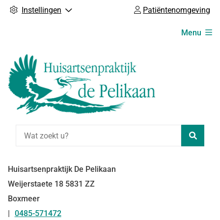
Instellingen
Patiëntenomgeving
Hoofdmenu
Menu
Zoeke
Huisartsenpraktijk De Pelikaan
Weijerstaete
18
5831 ZZ
Boxmeer
0485-571472
Tel: