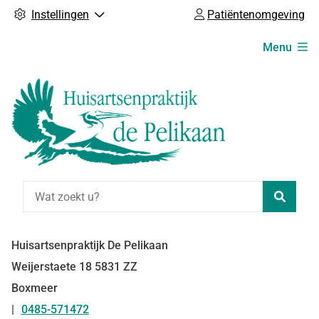
Instellingen
Patiëntenomgeving
Hoofdmenu
Menu
Zoeke
Huisartsenpraktijk De Pelikaan
Weijerstaete
18
5831 ZZ
Boxmeer
0485-571472
Tel: