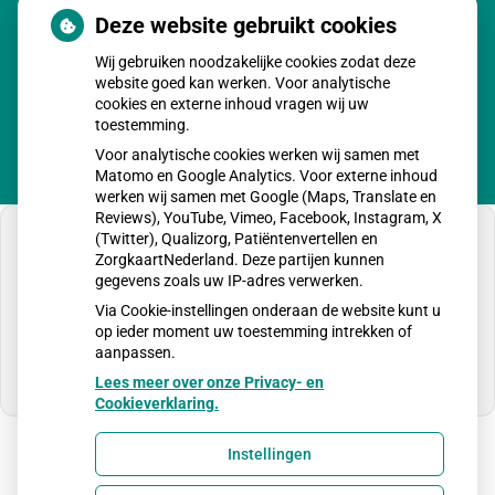
Woensdag:
08.00 - 17.00
Deze website gebruikt cookies
Donderdag:
08.00 - 17.00
Wij gebruiken noodzakelijke cookies zodat deze
Vrijdag:
08.00 - 17.00
website goed kan werken. Voor analytische
cookies en externe inhoud vragen wij uw
toestemming.
Voor analytische cookies werken wij samen met
Matomo en Google Analytics. Voor externe inhoud
werken wij samen met Google (Maps, Translate en
Reviews), YouTube, Vimeo, Facebook, Instagram, X
(Twitter), Qualizorg, Patiëntenvertellen en
ZorgkaartNederland. Deze partijen kunnen
gegevens zoals uw IP-adres verwerken.
U heeft geen toestemming gegeven voor
Via Cookie-instellingen onderaan de website kunt u
externe inhoud
die nodig is om dit te zien.
op ieder moment uw toestemming intrekken of
aanpassen.
Cookie-instellingen wijzigen
Lees meer over onze Privacy- en
Cookieverklaring.
Instellingen