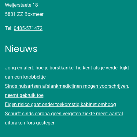
Weijerstaete 18
5831 ZZ Boxmeer
Tel:
0485-571472
Nieuws
Jong en alert: hoe je borstkanker herkent als je verder kijkt
dan een knobbeltje
Sinds huisartsen afslankmedicijnen mogen voorschrijven,
neemt gebruik toe
Eigen risico gaat onder toekomstig kabinet omhoog
Schurft sinds corona geen vergeten ziekte meer: aantal
uitbraken fors gestegen