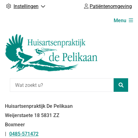
Instellingen
Patiëntenomgeving
Hoofdmenu
Menu
Zoeke
Huisartsenpraktijk De Pelikaan
Weijerstaete
18
5831 ZZ
Boxmeer
0485-571472
Tel: