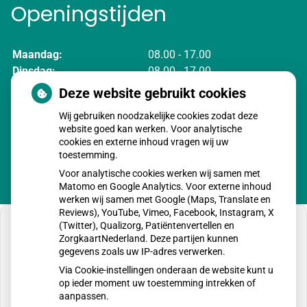
Openingstijden
Maandag:
08.00 - 17.00
Dinsdag:
08.00 - 17.00
Woensdag:
08.00 - 17.00
Deze website gebruikt cookies
Donderdag:
08.00 - 17.00
Wij gebruiken noodzakelijke cookies zodat deze
Vrijdag:
08.00 - 17.00
website goed kan werken. Voor analytische
cookies en externe inhoud vragen wij uw
toestemming.
Voor analytische cookies werken wij samen met
Matomo en Google Analytics. Voor externe inhoud
werken wij samen met Google (Maps, Translate en
Reviews), YouTube, Vimeo, Facebook, Instagram, X
(Twitter), Qualizorg, Patiëntenvertellen en
ZorgkaartNederland. Deze partijen kunnen
gegevens zoals uw IP-adres verwerken.
U heeft geen toestemming gegeven voor
Via Cookie-instellingen onderaan de website kunt u
externe inhoud
die nodig is om dit te zien.
op ieder moment uw toestemming intrekken of
aanpassen.
Cookie-instellingen wijzigen